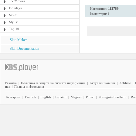
TV/Movies
Holidays
Изтегляния:
112789
Коментари: 1
Sci-Fi
Stylish
Top 10
Skin Maker
Skin Documentation
Реклама
|
Политика за защита на личната информация
|
Актуални новини
|
Affiliate
|
нас
|
Правна информация
Български
|
Deutsch
|
English
|
Español
|
Magyar
|
Polski
|
Português brasileiro
|
Ro