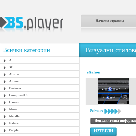
Начална страница
Визуални стилове
Всички категории
All
3D
eXalion
Abstract
Anime
Business
Computer/OS
Games
Music
Рейтинг:
Metallic
Допълнителна информа
Nature
People
ИЗТЕГЛИ