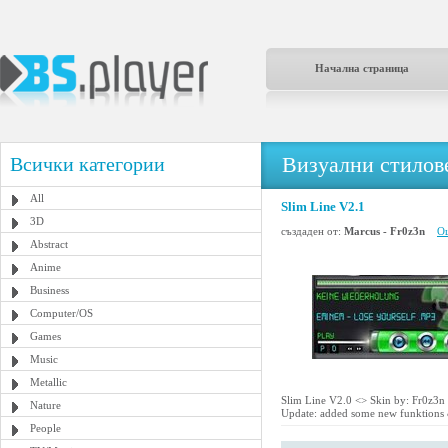
Начална страница
Визуални стилове
Всички категории
All
Slim Line V2.1
3D
създаден от:
Marcus - Fr0z3n
Ощ
Abstract
Anime
Business
Computer/OS
Games
Music
Metallic
Slim Line V2.0 <
> Skin by: Fr0z3n
Nature
Update: added some new funktions &
People