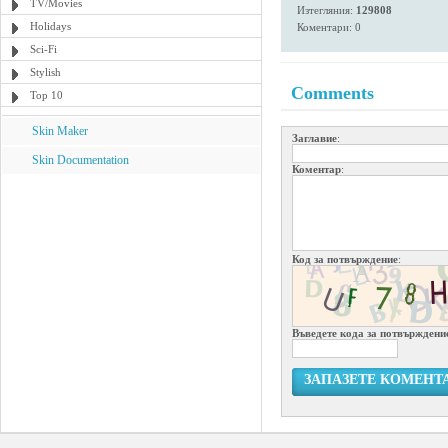
TV/Movies
Изтегляния:
129808
Holidays
Коментари: 0
Sci-Fi
Stylish
Comments
Top 10
Skin Maker
Заглавие
:
Skin Documentation
Коментар
:
Код за потвърждение
:
Въведете кода за потвърждени
ЗАПАЗЕТЕ КОМЕНТ