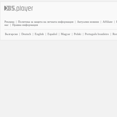
Реклама
|
Политика за защита на личната информация
|
Актуални новини
|
Affiliate
|
нас
|
Правна информация
Български
|
Deutsch
|
English
|
Español
|
Magyar
|
Polski
|
Português brasileiro
|
Ro