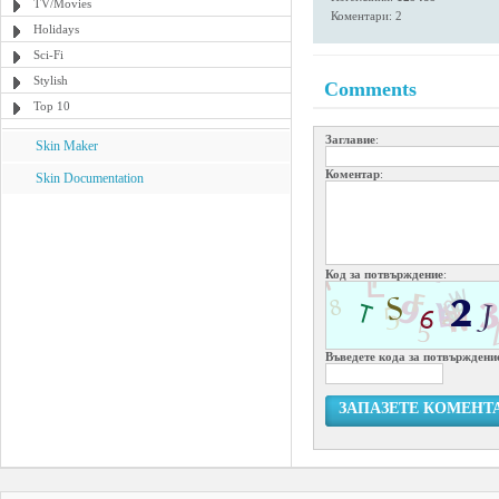
TV/Movies
Коментари: 2
Holidays
Sci-Fi
Stylish
Comments
Top 10
Заглавие
:
Skin Maker
Коментар
:
Skin Documentation
Код за потвърждение
:
Въведете кода за потвърждени
ЗАПАЗЕТЕ КОМЕНТ