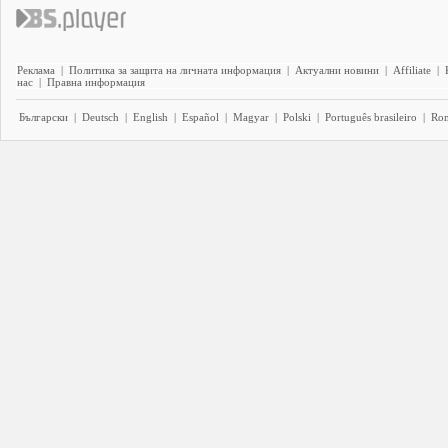
Реклама
|
Политика за защита на личната информация
|
Актуални новини
|
Affiliate
|
нас
|
Правна информация
Български
|
Deutsch
|
English
|
Español
|
Magyar
|
Polski
|
Português brasileiro
|
Ro