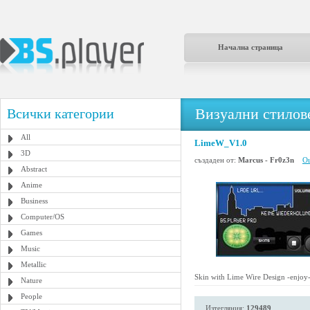
Начална страница
Визуални стилове
Всички категории
All
LimeW_V1.0
3D
създаден от:
Marcus - Fr0z3n
Ощ
Abstract
Anime
Business
Computer/OS
Games
Music
Metallic
Skin with Lime Wire Design -enjoy-
Nature
People
Изтегляния:
129489