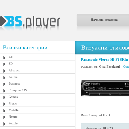
Начална страница
Визуални стилове
Всички категории
All
Panasonic Vierra Hi-Fi SKin
3D
създаден от:
Gica Fasolarul
Още
Abstract
Anime
Business
Computer/OS
Games
Music
Metallic
Beta Concept of Hi-Fi
Nature
People
Изтегляния:
183523