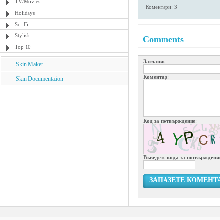
TV/Movies
Коментари: 3
Holidays
Sci-Fi
Stylish
Comments
Top 10
Заглавие
:
Skin Maker
Коментар
:
Skin Documentation
Код за потвърждение
:
Въведете кода за потвърждени
ЗАПАЗЕТЕ КОМЕНТ