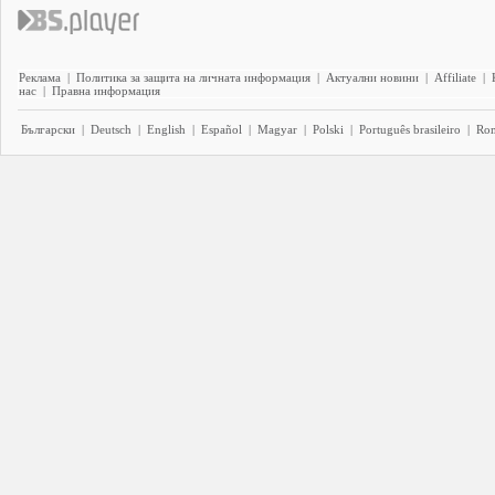
Реклама
|
Политика за защита на личната информация
|
Актуални новини
|
Affiliate
|
нас
|
Правна информация
Български
|
Deutsch
|
English
|
Español
|
Magyar
|
Polski
|
Português brasileiro
|
Ro