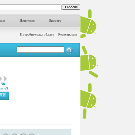
ини
Изтегляне
Support
Потребителска област
|
Регистрация
2.58
ве:
69
ГЛИ