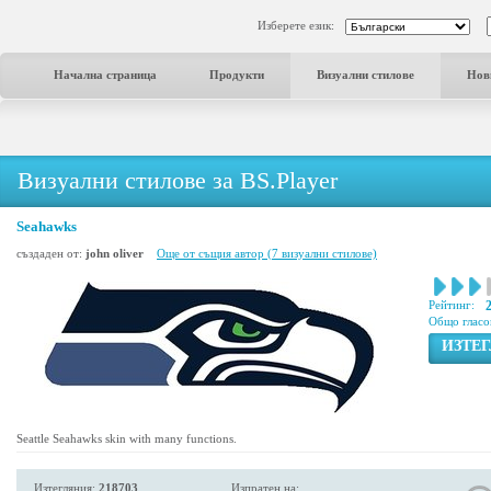
Изберете език:
Начална страница
Продукти
Визуални стилове
Нов
Визуални стилове за BS.Player
Seahawks
създаден от:
john oliver
Още от същия автор (7 визуални стилове)
Рейтинг:
Общо гласо
ИЗТЕ
Seattle Seahawks skin with many functions.
Изтегляния:
218703
Изпратен на: