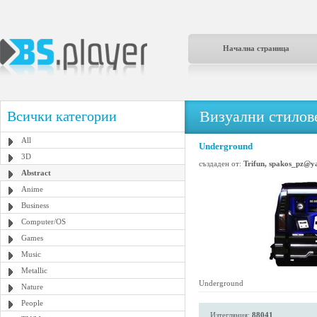
Начална страница
Визуални стилове
Всички категории
All
Underground
3D
създаден от:
Trifun, spakos_pz@
Abstract
Anime
Business
Computer/OS
Games
Music
Metallic
Underground
Nature
People
Изтегляния:
88041