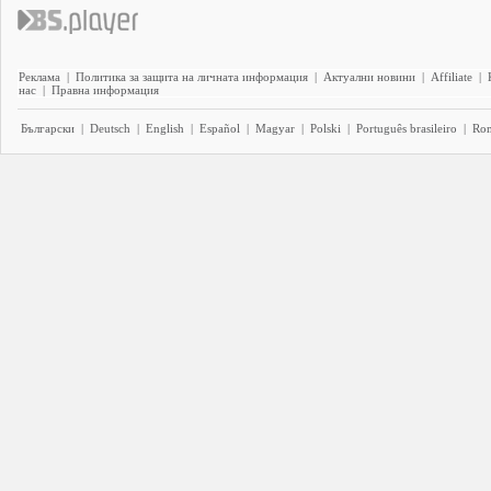
Реклама
|
Политика за защита на личната информация
|
Актуални новини
|
Affiliate
|
нас
|
Правна информация
Български
|
Deutsch
|
English
|
Español
|
Magyar
|
Polski
|
Português brasileiro
|
Ro