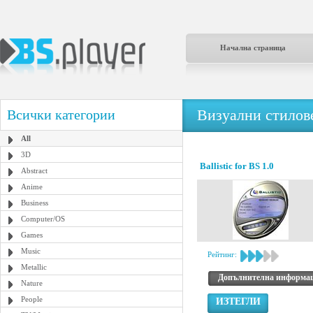
Начална страница
Визуални стилове
Всички категории
All
3D
Ballistic for BS 1.0
Abstract
Anime
Business
Computer/OS
Games
Music
Рейтинг:
Metallic
Допълнителна информа
Nature
People
ИЗТЕГЛИ