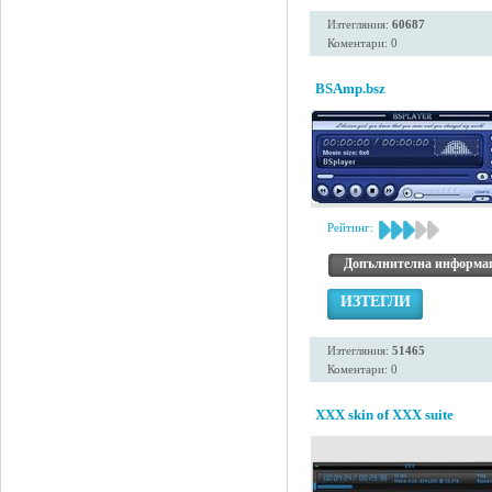
Изтегляния:
60687
Коментари: 0
BSAmp.bsz
Рейтинг:
Допълнителна информа
ИЗТЕГЛИ
Изтегляния:
51465
Коментари: 0
XXX skin of XXX suite