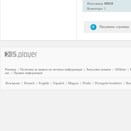
Изтегляния:
80050
Коментари: 1
Предишна страница
Реклама
|
Политика за защита на личната информация
|
Актуални новини
|
Affiliate
|
нас
|
Правна информация
Български
|
Deutsch
|
English
|
Español
|
Magyar
|
Polski
|
Português brasileiro
|
Ro