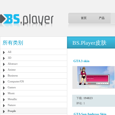
首页
产品
BS.Player皮肤
所有类别
All
3D
GTA 3 skin
Abstract
Anime
Business
Computer/OS
Games
Music
下载:
194823
Metallic
评论: 1
Nature
People
GTA San Andreas Skin