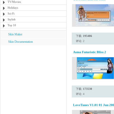
TV/Movies
Holidays
Sci-Fi
Stylish
Top 10
Skin Maker
下载:
195486
评论: 2
Skin Documentation
Asma Futuristic Bliss 2
下载:
173530
评论: 4
LoveTunes V1.01 01 Jun 20