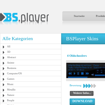
Startseite
Produk
BSPlayer Skins
Alle Kategorien
All
3D
4 Oldschoolers
Abstract
Anime
Business
Computer/OS
Games
Music
Bewertung:
Metallic
Weitere Infos...
Nature
People
DOWNLOAD