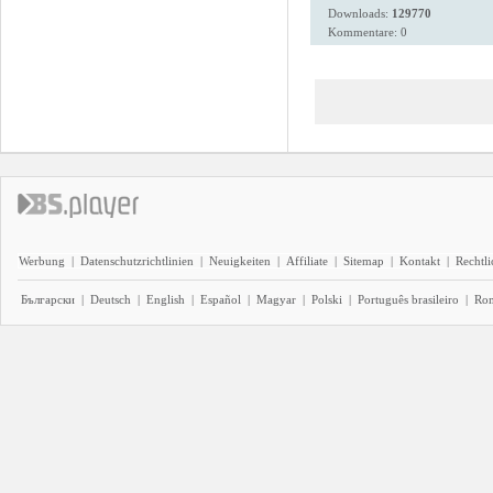
Downloads:
129770
Kommentare: 0
Werbung
|
Datenschutzrichtlinien
|
Neuigkeiten
|
Affiliate
|
Sitemap
|
Kontakt
|
Rechtl
Български
|
Deutsch
|
English
|
Español
|
Magyar
|
Polski
|
Português brasileiro
|
Ro