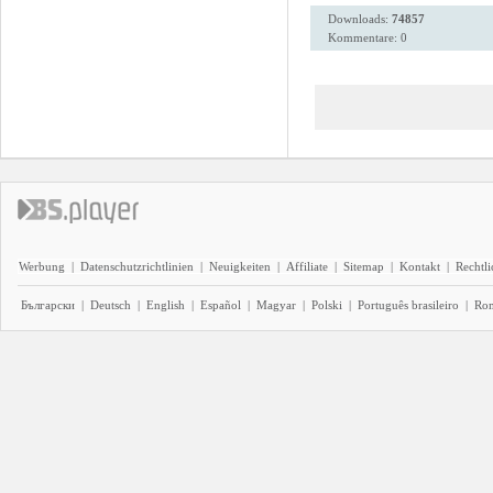
Downloads:
74857
Kommentare: 0
Werbung
|
Datenschutzrichtlinien
|
Neuigkeiten
|
Affiliate
|
Sitemap
|
Kontakt
|
Rechtl
Български
|
Deutsch
|
English
|
Español
|
Magyar
|
Polski
|
Português brasileiro
|
Ro