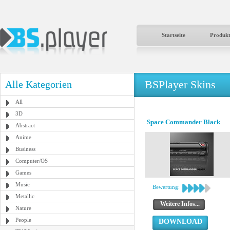
Startseite
Produk
BSPlayer Skins
Alle Kategorien
All
3D
Space Commander Black
Abstract
Anime
Business
Computer/OS
Games
Music
Bewertung:
Metallic
Weitere Infos...
Nature
People
DOWNLOAD