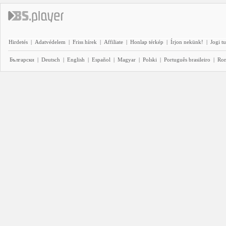
Hirdetés
|
Adatvédelem
|
Friss hírek
|
Affiliate
|
Honlap térkép
|
Írjon nekünk!
|
Jogi t
Български
|
Deutsch
|
English
|
Español
|
Magyar
|
Polski
|
Português brasileiro
|
Ro