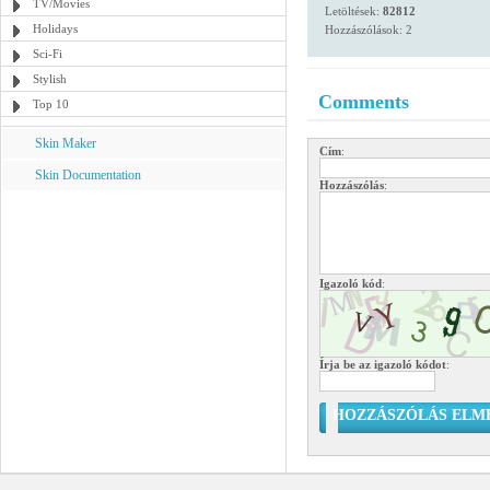
TV/Movies
Letöltések:
82812
Holidays
Hozzászólások: 2
Sci-Fi
Stylish
Comments
Top 10
Skin Maker
Cím
:
Skin Documentation
Hozzászólás
:
Igazoló kód
:
Írja be az igazoló kódot
:
HOZZÁSZÓLÁS ELM