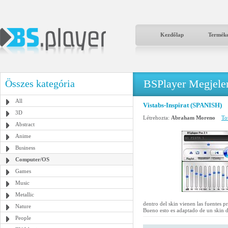
Kezdőlap
Termék
BSPlayer Megjelené
Összes kategória
All
Vistabs-Inspirat (SPANISH)
3D
Létrehozta:
Abraham Moreno
To
Abstract
Anime
Business
Computer/OS
Games
Music
Metallic
dentro del skin vienen las fuentes p
Nature
Bueno esto es adaptado de un skin 
People