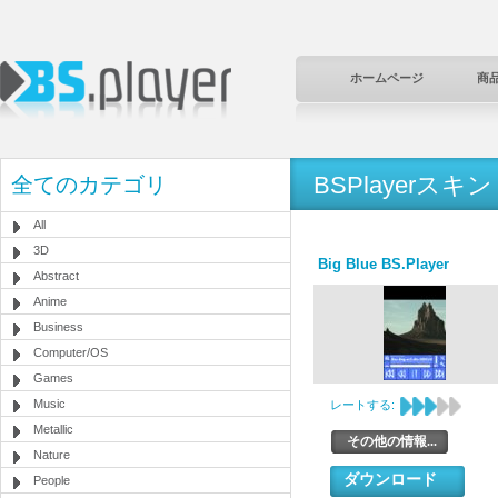
ホームページ
商
BSPlayerスキン
全てのカテゴリ
All
3D
Big Blue BS.Player
Abstract
Anime
Business
Computer/OS
Games
Music
レートする:
Metallic
その他の情報...
Nature
ダウンロード
People