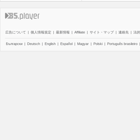
広告について
|
個人情報規定
|
最新情報
|
Affiliate
|
サイト・マップ
|
連絡先
|
法
Български
|
Deutsch
|
English
|
Español
|
Magyar
|
Polski
|
Português brasileiro