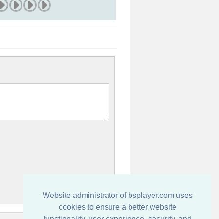
Website administrator of bsplayer.com uses
cookies to ensure a better website
functionality, user experience, security, and