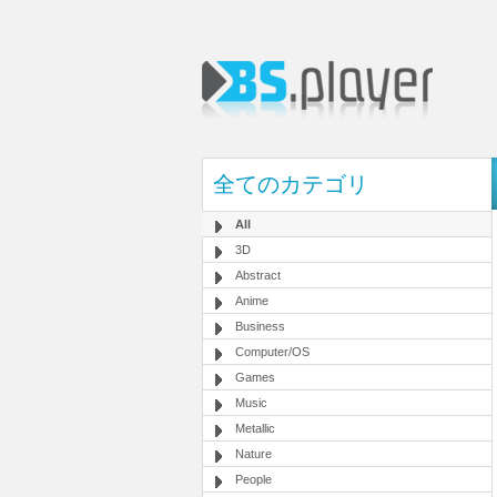
全てのカテゴリ
All
3D
Abstract
Anime
Business
Computer/OS
Games
Music
Metallic
Nature
People