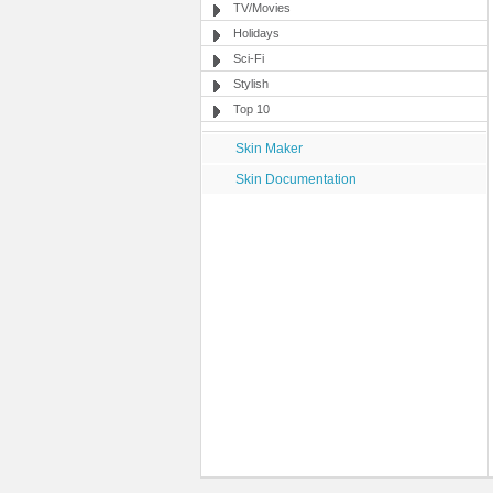
TV/Movies
Holidays
Sci-Fi
Stylish
Top 10
Skin Maker
Skin Documentation