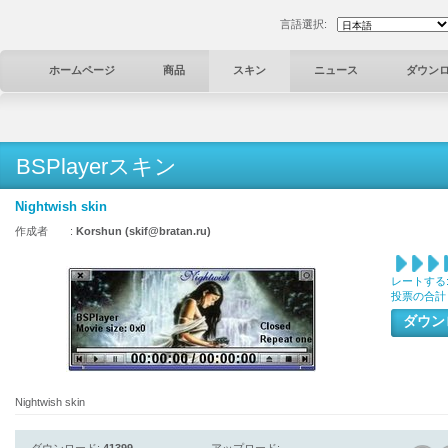
言語選択:
ホームページ
商品
スキン
ニュース
ダウン
BSPlayerスキン
Nightwish skin
作成者 :
Korshun (skif@bratan.ru)
レートする
投票の合計
ダウ
Nightwish skin