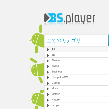
全てのカテゴリ
All
3D
Abstract
Anime
Business
Computer/OS
Games
Music
Metallic
Nature
People