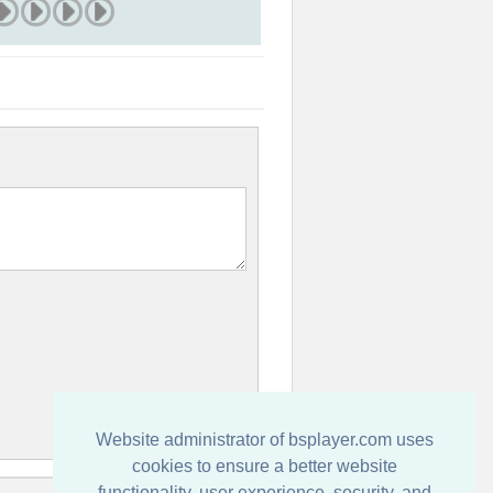
Website administrator of bsplayer.com uses
cookies to ensure a better website
functionality, user experience, security, and