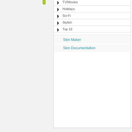
TV/Movies
Holidays
Sci-Fi
Stylish
Top 10
Skin Maker
Skin Documentation