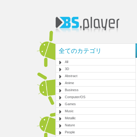
全てのカテゴリ
All
3D
Abstract
Anime
Business
Computer/OS
Games
Music
Metallic
Nature
People