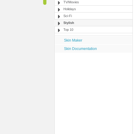
TV/Movies
Holidays
Sci-Fi
Stylish
Top 10
Skin Maker
Skin Documentation