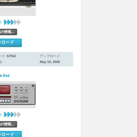
:
の情報...
ンロード
ード:
57942
アップロード:
May 10, 2006
0
e.bsz
:
の情報...
ンロード