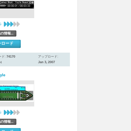
:
の情報...
ンロード
ード:
74170
アップロード:
Jan 3, 2007
4
yle
:
の情報...