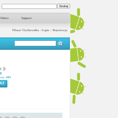
Pobierz
Support
Obszar Użytkownika - Login
|
Rejestracja
49
łosy:
443
RZ