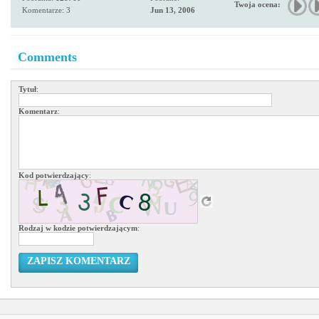
Twoja ocena:
Komentarze: 3
Jun 13, 2006
Comments
Tytuł
:
Komentarz
:
Kod potwierdzający
:
Rodzaj w kodzie potwierdzającym
:
ZAPISZ KOMENTARZ