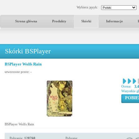
Wybierz język:
Strona główna
Produkty
Skórki
Informacje
Skórki BSPlayer
BSPlayer Wolfs Rain
utworzone przez:
-
Ocena:
3.
Wszystkie g
POBIE
BSPlayer Wolfs Rain
Pobrania:
128760
Pobrane: