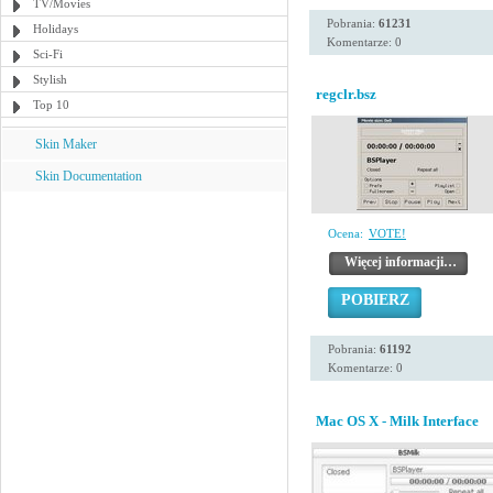
TV/Movies
Pobrania:
61231
Holidays
Komentarze: 0
Sci-Fi
Stylish
regclr.bsz
Top 10
Skin Maker
Skin Documentation
Ocena:
VOTE!
Więcej informacji…
POBIERZ
Pobrania:
61192
Komentarze: 0
Mac OS X - Milk Interface