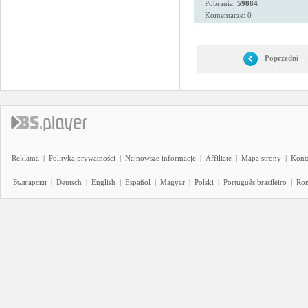
Pobrania:
59884
Komentarze: 0
Poprzedni
Reklama
|
Polityka prywatności
|
Najnowsze informacje
|
Affiliate
|
Mapa strony
|
Kont
Български
|
Deutsch
|
English
|
Español
|
Magyar
|
Polski
|
Português brasileiro
|
Ro