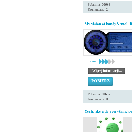
Pobrania:
60669
Komentarze: 2
My vision of handy&small B
Ocena:
Więcej informacji…
POBIERZ
Pobrania:
60637
Komentarze: 0
Yeah, like u do everything pe