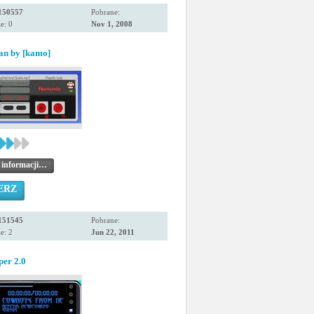
150557
Pobrane:
e: 0
Nov 1, 2008
an by [kamo]
 informacji…
ERZ
151545
Pobrane:
e: 2
Jun 22, 2011
per 2.0