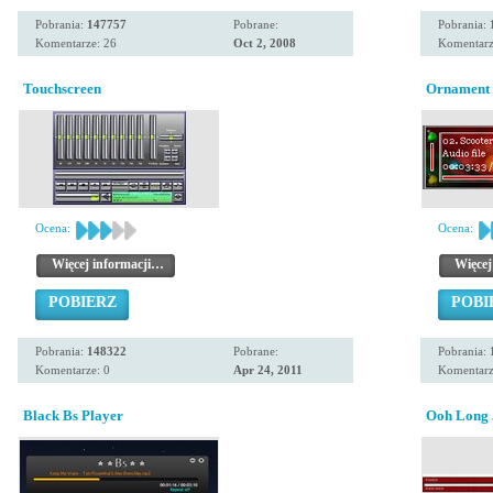
Pobrania:
147757
Pobrane:
Pobrania:
Komentarze: 26
Oct 2, 2008
Komentarz
Touchscreen
Ornament
Ocena:
Ocena:
Więcej informacji…
Więcej
POBIERZ
POBI
Pobrania:
148322
Pobrane:
Pobrania:
Komentarze: 0
Apr 24, 2011
Komentarz
Black Bs Player
Ooh Long 