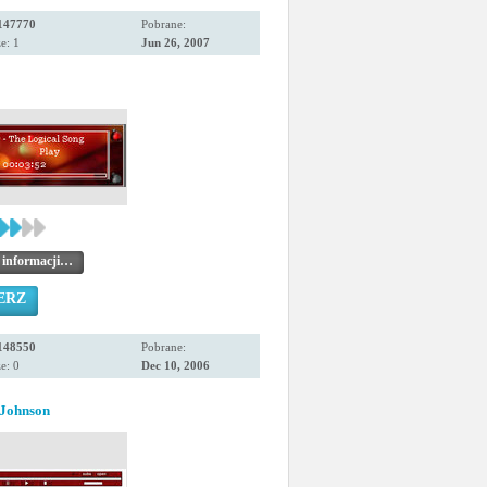
147770
Pobrane:
e: 1
Jun 26, 2007
 informacji…
ERZ
148550
Pobrane:
e: 0
Dec 10, 2006
Johnson