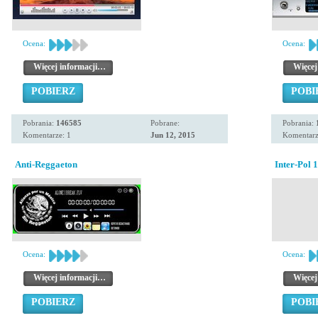
Ocena:
Ocena:
Więcej informacji…
Więcej
POBIERZ
POBI
Pobrania:
146585
Pobrane:
Pobrania:
Komentarze: 1
Jun 12, 2015
Komentarz
Anti-Reggaeton
Inter-Pol 1
Ocena:
Ocena:
Więcej informacji…
Więcej
POBIERZ
POBI