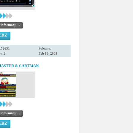
 informacji…
ERZ
152651
Pobrane:
e: 2
Feb 16, 2009
ASTER & CARTMAN
 informacji…
ERZ