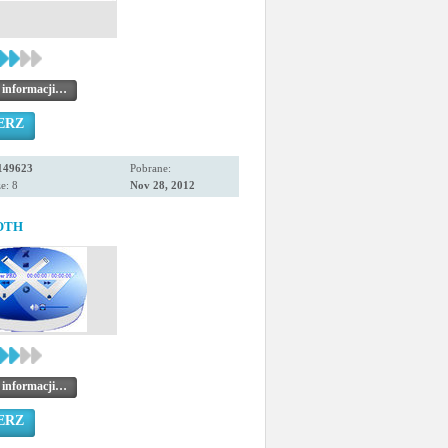
 informacji…
ERZ
149623
Pobrane:
e: 8
Nov 28, 2012
OTH
 informacji…
ERZ