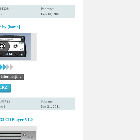
143284
Pobrane:
e: 1
Feb 10, 2009
e by [kamo]
 informacji…
ERZ
146425
Pobrane:
e: 1
Jun 21, 2011
33 CD Player V1.0