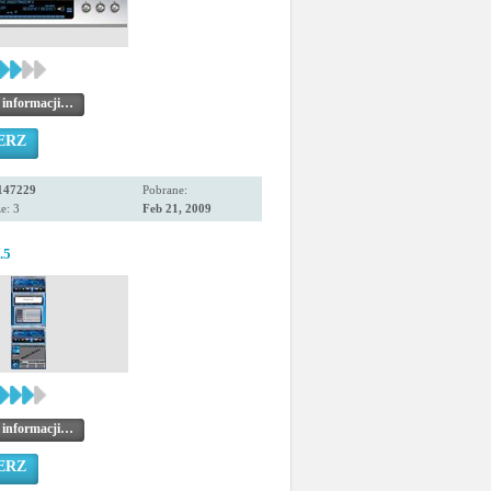
 informacji…
ERZ
147229
Pobrane:
e: 3
Feb 21, 2009
.5
 informacji…
ERZ