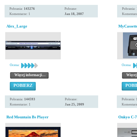
Pobrania:
143276
Pobrane:
Pobrania:
Komentarze: 1
Jan 18, 2007
Komentarz
Alex_Large
MyCassett
Ocena:
Ocena:
Więcej informacji…
Więcej
POBIERZ
POBI
Pobrania:
144593
Pobrane:
Pobrania:
Komentarze: 1
Jan 25, 2009
Komentarz
Red Mountain Bs Player
Onkyo C-7