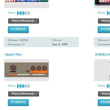
Ocena:
Ocena:
Więcej informacji…
Więcej
POBIERZ
POBI
Pobrania:
152512
Pobrane:
Pobrania:
Komentarze: 0
Aug 11, 2009
Komentarz
Quad 3 New
SCROLLM
Ocena:
Ocena:
Więcej informacji…
Więcej
POBIERZ
POBI