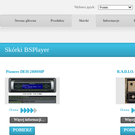
Wybierz język:
Strona główna
Produkty
Skórki
Informacje
Skórki BSPlayer
Pioneer DEH-2800MP
R.A.D.I.O.
Ocena:
Ocena:
Więcej informacji…
Więcej
POBIERZ
POBI