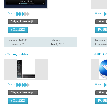
Ocena:
Ocena:
Więcej informacji…
Więcej
POBIERZ
POBI
Pobrania:
149303
Pobrane:
Pobrania:
Komentarze: 2
Jun 9, 2015
Komentarz
efficient_Linkbar
BLUETO
Ocena:
Ocena:
Więcej informacji…
Więcej
POBIERZ
POBI