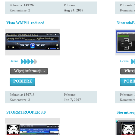
Pobrania:
149792
Pobrane:
Pobrania:
Komentarze: 2
Aug 24, 2007
Komentarz
Vista WMP11 reduced
NintendoF
Ocena:
Ocena:
Więcej informacji…
Więcej
POBIERZ
POBI
Pobrania:
150713
Pobrane:
Pobrania:
Komentarze: 3
Jan 7, 2007
Komentarz
STORMTROOPER 3.0
Stormtroo