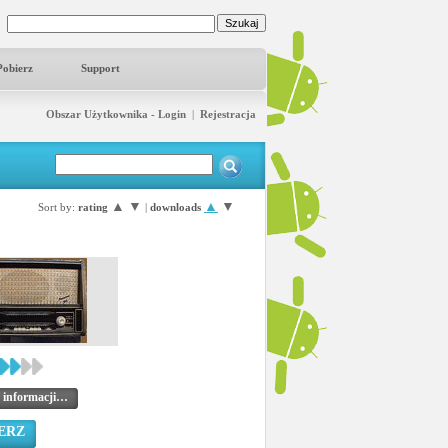
Pobierz
Support
Obszar Użytkownika - Login
|
Rejestracja
▲
▼
▲
▼
Sort by:
rating
|
downloads
 informacji…
ERZ