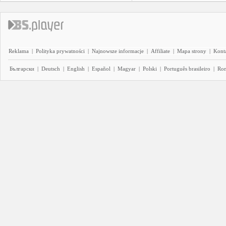
Reklama
|
Polityka prywatności
|
Najnowsze informacje
|
Affiliate
|
Mapa strony
|
Kont
Български
|
Deutsch
|
English
|
Español
|
Magyar
|
Polski
|
Português brasileiro
|
Ro