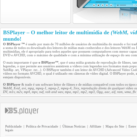
BSPlayer – O melhor leitor de multimídia de
(WebM, víd
mundo!
O BSPlayer ™
é usado por mais de 70 milhões de usuários de multimídia do mundo e foi tra
a soma de todos os downloads dos leitores de mídias mais conhecidos e dos leitores WebM o
multimídias, ele é apropriado para todos aqueles que possuem computadores com menor capaci
DVD e AVCHD, com o máximo de qualidade e com a mínima utilização de espaço do seu com
O mais importante é que
o BSPlayer™
, que é uma mídia gratuita de reprodução de filmes, 
legendas, o que permite aos usuários assistirem a vídeos com legendas nos formatos mais pop
SubRip .srt, VPlayer .txt...). O BSPlayer também é um leitor de AVCHD (Advanced Video Codec
vídeos no formato AVCHD, o qual é utilizado em câmeras de vídeo digital. O BSPlayer pode, au
estejam disponíveis.
O BSPlayer
& trade é um software leitor de filmes e de mídias compatível com todos os tipos 
WebM, Xvid, avi, mpg, mpeg-1, mpeg-2, mpeg-4, 3ivx, reprodução direta de qualquer vídeo 
DV, m1v, m2v, mp4, mpv, swf, vob and wav, mpa, mp1, mp2, mp3, Ogg, aac, aif, ram, wma, flv 
Publicidade
|
Política de Privacidade
|
Últimas Notícias
|
Affiliate
|
Mapa do Site
|
Entre
legais