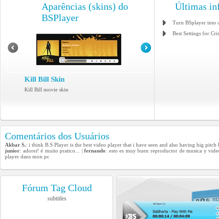
Aparências (skins) do
Últimas in
BSPlayer
Turn BSplayer into 
Best Settings for Cri
Kill Bill Skin
Kill Bill movie skin
Comentários dos Usuários
Akbar S.
: i think B.S Player is the best video player that i have seen and also having hig pitch
junior
: adorei! é muito pratico... |
fernando
: esto es muy buen reproductor de musica y vide
player dans mon pc
Fórum Tag Cloud
subtitles