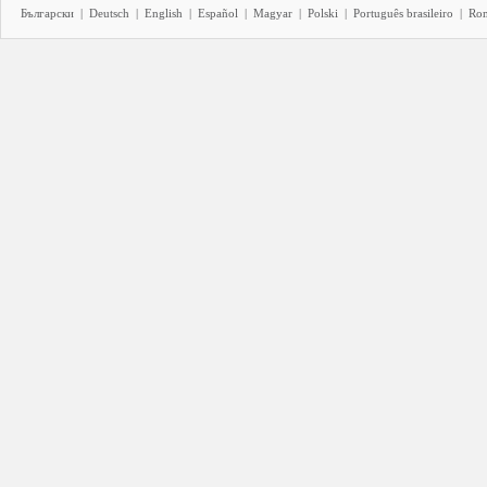
Български
|
Deutsch
|
English
|
Español
|
Magyar
|
Polski
|
Português brasileiro
|
Ro