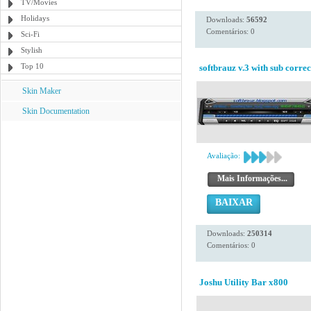
TV/Movies
Holidays
Downloads:
56592
Comentários: 0
Sci-Fi
Stylish
Top 10
softbrauz v.3 with sub correc
Skin Maker
Skin Documentation
Avaliação:
Mais Informações...
BAIXAR
Downloads:
250314
Comentários: 0
Joshu Utility Bar x800