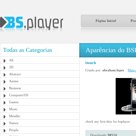
Página Inicial
Pro
Aparências do BS
Todas as Categorias
All
itouch
3D
Criado por:
abraham lopez
Mais 
Abstract
Anime
Business
Computer/OS
Games
Music
Metallic
check my first skin for bsplayer
Nature
People
Downloads:
98524