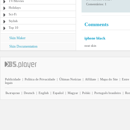
TV/Movies
Comentários: 1
Holidays
Sci-Fi
Stylish
Comments
Top 10
Skin Maker
iphone black
neat skin
Skin Documentation
Publicidade
|
Política de Privacidade
|
Últimas Notícias
|
Affiliate
|
Mapa do Site
|
Entre
legais
Български
|
Deutsch
|
English
|
Español
|
Magyar
|
Polski
|
Português brasileiro
|
Ro