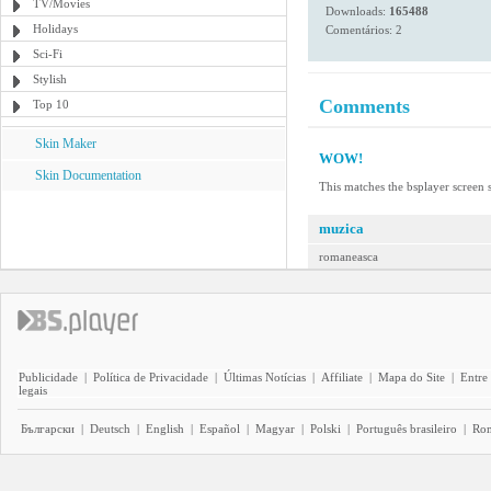
TV/Movies
Downloads:
165488
Holidays
Comentários: 2
Sci-Fi
Stylish
Comments
Top 10
Skin Maker
WOW!
Skin Documentation
This matches the bsplayer scre
muzica
romaneasca
Publicidade
|
Política de Privacidade
|
Últimas Notícias
|
Affiliate
|
Mapa do Site
|
Entre
legais
Български
|
Deutsch
|
English
|
Español
|
Magyar
|
Polski
|
Português brasileiro
|
Ro