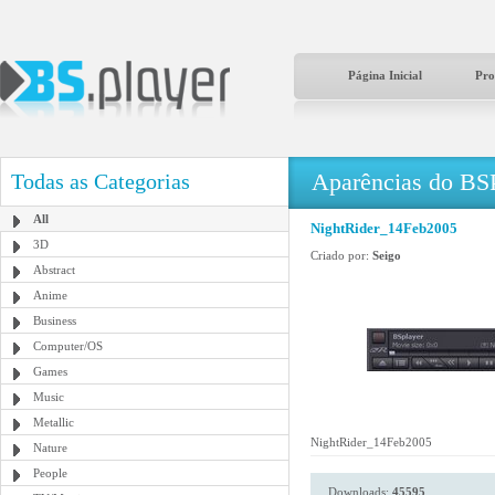
Página Inicial
Pro
Aparências do BS
Todas as Categorias
All
NightRider_14Feb2005
3D
Criado por:
Seigo
Abstract
Anime
Business
Computer/OS
Games
Music
Metallic
NightRider_14Feb2005
Nature
People
Downloads:
45595