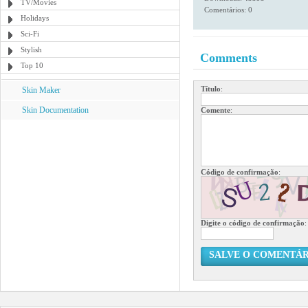
TV/Movies
Comentários: 0
Holidays
Sci-Fi
Stylish
Comments
Top 10
Título
:
Skin Maker
Skin Documentation
Comente
:
Código de confirmação
:
Digite o código de confirmação
:
SALVE O COMENTÁR