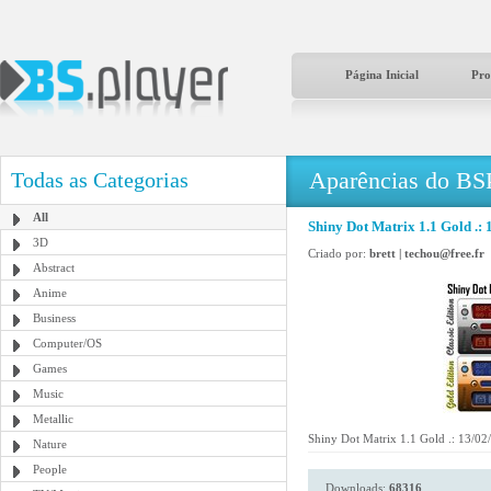
Página Inicial
Pro
Aparências do BS
Todas as Categorias
All
Shiny Dot Matrix 1.1 Gold .: 
3D
Criado por:
brett | techou@free.fr
Abstract
Anime
Business
Computer/OS
Games
Music
Metallic
Shiny Dot Matrix 1.1 Gold .: 13/02/
Nature
People
Downloads:
68316