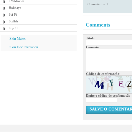
TV/Movies
Comentários: 1
Holidays
Sci-Fi
Stylish
Comments
Top 10
Título
:
Skin Maker
Skin Documentation
Comente
:
Código de confirmação
:
Digite o código de confirmação
:
SALVE O COMENTÁR