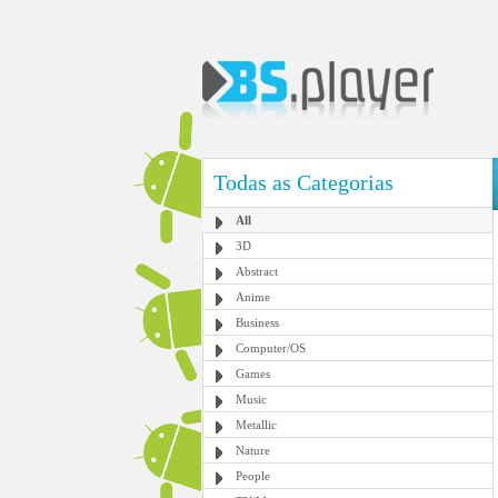
Todas as Categorias
All
3D
Abstract
Anime
Business
Computer/OS
Games
Music
Metallic
Nature
People