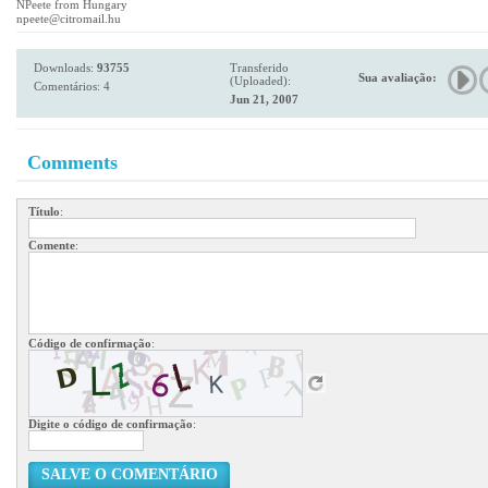
NPeete from Hungary
npeete@citromail.hu
Downloads:
93755
Transferido
Sua avaliação:
(Uploaded):
Comentários: 4
Jun 21, 2007
Comments
Título
:
Comente
:
Código de confirmação
:
Digite o código de confirmação
:
SALVE O COMENTÁRIO