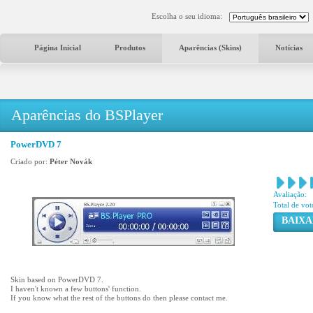
Escolha o seu idioma:
Página Inicial
Produtos
Aparências (Skins)
Notícias
Aparências do BSPlayer
PowerDVD 7
Criado por:
Péter Novák
Avaliação:
Total de vot
BAIXA
Skin based on PowerDVD 7.
I haven't known a few buttons' function.
If you know what the rest of the buttons do then please contact me.