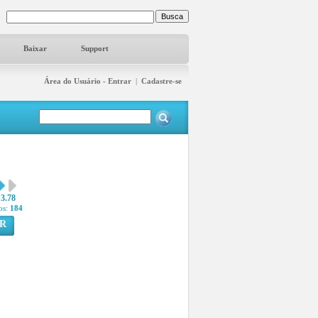
Baixar
Support
Área do Usuário - Entrar
|
Cadastre-se
3.78
os:
184
R