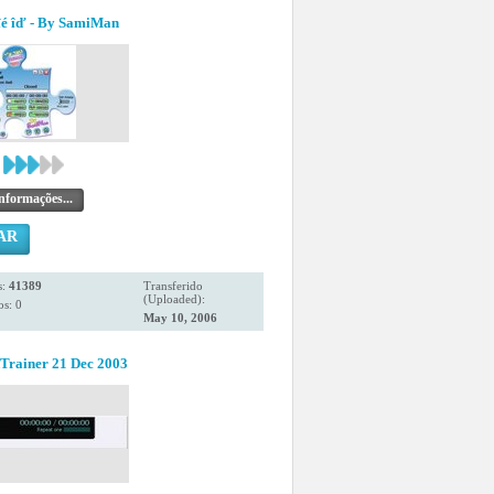
îé îď - By SamiMan
nformações...
AR
s:
41389
Transferido
(Uploaded):
s: 0
May 10, 2006
kTrainer 21 Dec 2003