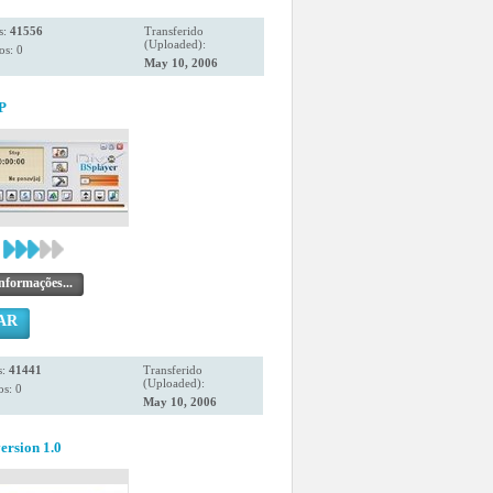
s:
41556
Transferido
(Uploaded):
os: 0
May 10, 2006
P
nformações...
AR
s:
41441
Transferido
(Uploaded):
s: 0
May 10, 2006
ersion 1.0