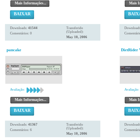
Mais Informações...
Mais I
BAIXAR
BAIX
Downloads:
41544
Transferido
Download
(Uploaded):
Comentários: 0
Comentário
May 10, 2006
pancake
DietRider 
Avaliação:
Avaliação:
Mais Informações...
Mais I
BAIXAR
BAIX
Downloads:
41367
Transferido
Download
(Uploaded):
Comentários: 6
Comentário
May 10, 2006