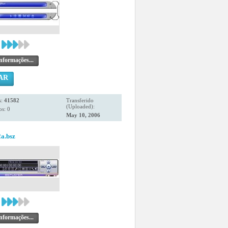
nformações...
AR
s:
41582
Transferido
(Uploaded):
s: 0
May 10, 2006
a.bsz
nformações...