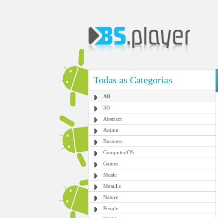
Todas as Categorias
All
3D
Abstract
Anime
Business
Computer/OS
Games
Music
Metallic
Nature
People