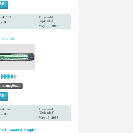
AR
s:
41508
Transferido
(Uploaded):
s: 0
May 10, 2006
v6.0.bsz
nformações...
AR
s:
41375
Transferido
(Uploaded):
s: 0
May 10, 2006
 v3 - smart & simple