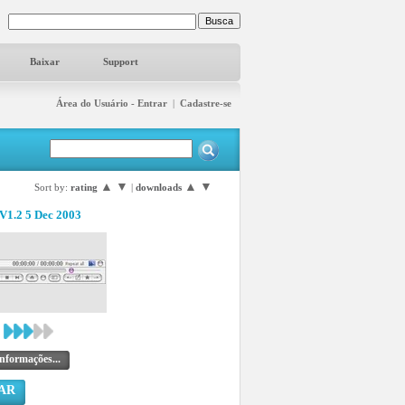
Baixar
Support
Área do Usuário - Entrar
|
Cadastre-se
▲
▼
▲
▼
Sort by:
rating
|
downloads
V1.2 5 Dec 2003
nformações...
AR