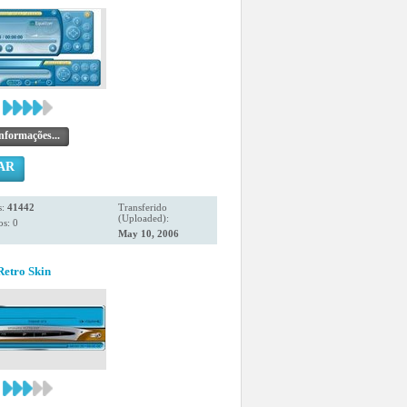
nformações...
AR
s:
41442
Transferido
(Uploaded):
s: 0
May 10, 2006
etro Skin