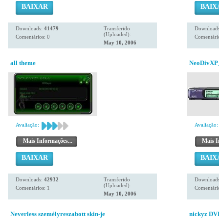
BAIXAR
BAIX
Downloads:
41479
Transferido
Download
(Uploaded):
Comentários: 0
Comentário
May 10, 2006
all theme
NeoDivXP_
Avaliação:
Avaliação:
Mais Informações...
Mais I
BAIXAR
BAIX
Downloads:
42932
Transferido
Download
(Uploaded):
Comentários: 1
Comentário
May 10, 2006
Neverless személyreszabott skin-je
nickyz DVP