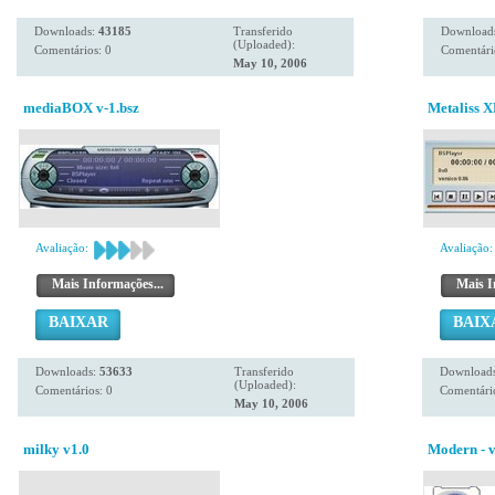
Downloads:
43185
Transferido
Download
(Uploaded):
Comentários: 0
Comentári
May 10, 2006
mediaBOX v-1.bsz
Metaliss X
Avaliação:
Avaliação:
Mais Informações...
Mais I
BAIXAR
BAIX
Downloads:
53633
Transferido
Download
(Uploaded):
Comentários: 0
Comentário
May 10, 2006
milky v1.0
Modern - v