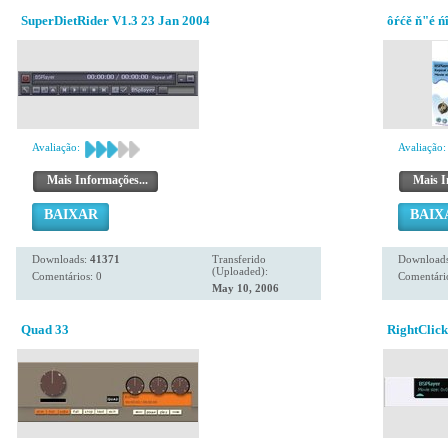
SuperDietRider V1.3 23 Jan 2004
ôŕćě ň"é ń
Avaliação:
Avaliação:
Mais Informações...
Mais I
BAIXAR
BAIX
Downloads:
41371
Transferido
Download
(Uploaded):
Comentários: 0
Comentário
May 10, 2006
Quad 33
RightClic