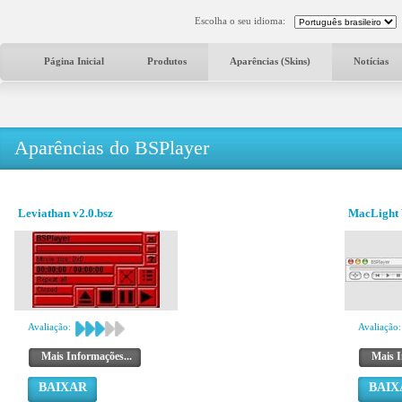
Escolha o seu idioma:
Página Inicial
Produtos
Aparências (Skins)
Notícias
Aparências do BSPlayer
Leviathan v2.0.bsz
MacLight 
Avaliação:
Avaliação:
Mais Informações...
Mais I
BAIXAR
BAIX