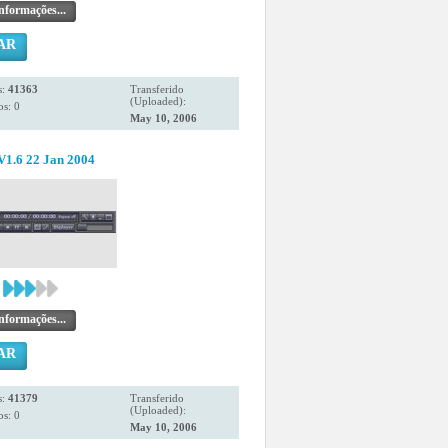
nformações...
AR
s:
41363
Transferido
(Uploaded):
s: 0
May 10, 2006
V1.6 22 Jan 2004
nformações...
AR
s:
41379
Transferido
(Uploaded):
s: 0
May 10, 2006