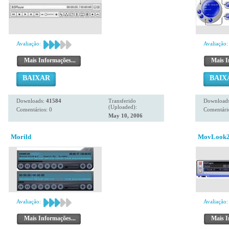
Avaliação:
Avaliação:
Mais Informações...
Mais I
BAIXAR
BAIX
Downloads:
41584
Transferido
Download
(Uploaded):
Comentários: 0
Comentário
May 10, 2006
Morild
MovLook2
Avaliação:
Avaliação:
Mais Informações...
Mais I