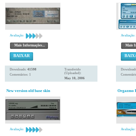
Avaliação:
Avaliação:
Mais Informações...
Mais I
BAIXAR
BAIX
Downloads:
41598
Transferido
Download
(Uploaded):
Comentários: 1
Comentário
May 10, 2006
New version old base skin
Orgazmo R
Avaliação:
Avaliação: