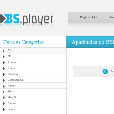
Página Inicial
Pro
Aparências do BS
Todas as Categorias
All
3D
Abstract
Anime
An
Business
Computer/OS
Games
Music
Metallic
Nature
People