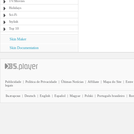
TV/Movies
Holidays
Sci-Fi
Stylish
Top 10
Skin Maker
Skin Documentation
Publicidade
|
Política de Privacidade
|
Últimas Notícias
|
Affiliate
|
Mapa do Site
|
Entre
legais
Български
|
Deutsch
|
English
|
Español
|
Magyar
|
Polski
|
Português brasileiro
|
Ro