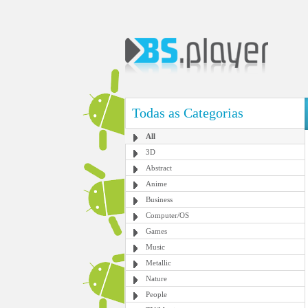
Todas as Categorias
All
3D
Abstract
Anime
Business
Computer/OS
Games
Music
Metallic
Nature
People