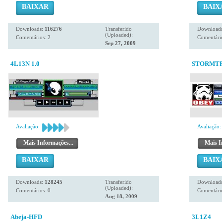
BAIXAR
BAIX
Downloads:
116276
Transferido
Download
(Uploaded):
Comentários: 2
Comentário
Sep 27, 2009
4L13N 1.0
STORMTR
Avaliação:
Avaliação:
Mais Informações...
Mais I
BAIXAR
BAIX
Downloads:
128245
Transferido
Download
(Uploaded):
Comentários: 0
Comentário
Aug 18, 2009
Abeja-HFD
3L1Z4