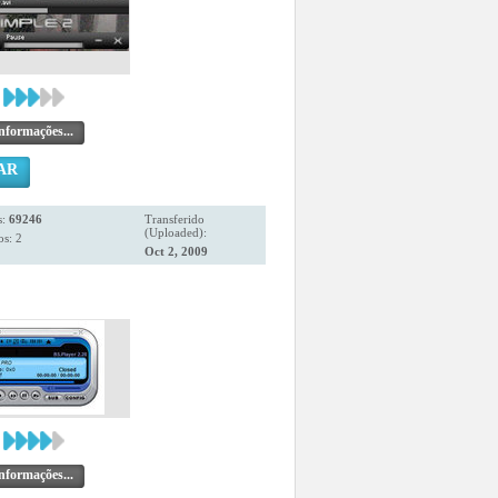
nformações...
AR
s:
69246
Transferido
(Uploaded):
s: 2
Oct 2, 2009
nformações...