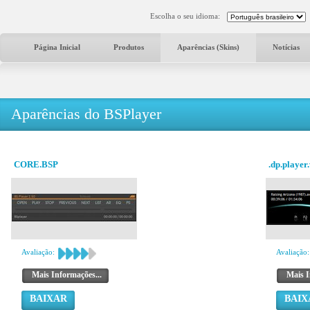
Escolha o seu idioma:
Página Inicial
Produtos
Aparências (Skins)
Notícias
Aparências do BSPlayer
CORE.BSP
.dp.player
Avaliação:
Avaliação:
Mais Informações...
Mais I
BAIXAR
BAIX