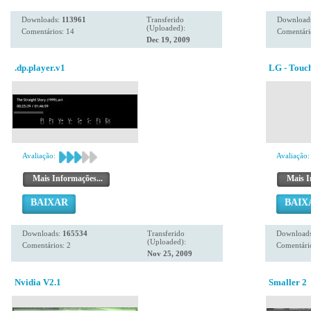
Downloads:
113961
Transferido
Download
(Uploaded):
Comentários: 14
Comentári
Dec 19, 2009
.dp.player.v1
LG - Touc
Avaliação:
Avaliação:
Mais Informações...
Mais I
BAIXAR
BAIX
Downloads:
165534
Transferido
Download
(Uploaded):
Comentários: 2
Comentário
Nov 25, 2009
Nvidia V2.1
Smaller 2