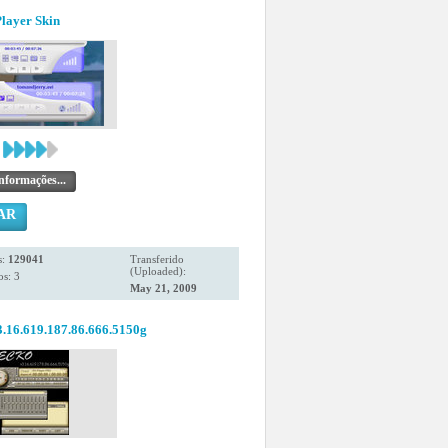
layer Skin
nformações...
AR
s:
129041
Transferido
(Uploaded):
s: 3
May 21, 2009
16.619.187.86.666.5150g