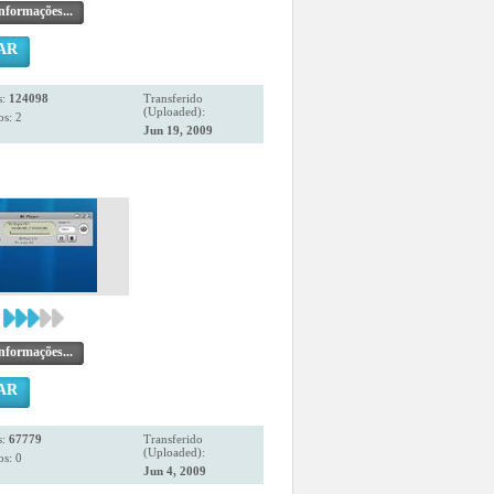
nformações...
AR
s:
124098
Transferido
(Uploaded):
s: 2
Jun 19, 2009
nformações...
AR
s:
67779
Transferido
(Uploaded):
s: 0
Jun 4, 2009