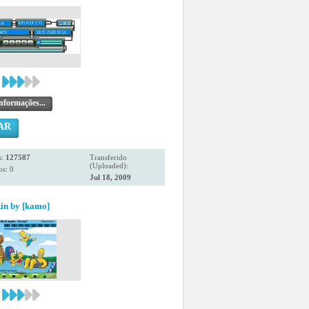
nformações...
AR
s:
127587
Transferido
(Uploaded):
s: 0
Jul 18, 2009
in by [kamo]