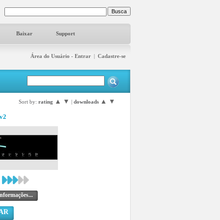
Baixar
Support
Área do Usuário - Entrar
|
Cadastre-se
▲
▼
▲
▼
Sort by:
rating
|
downloads
.v2
nformações...
AR