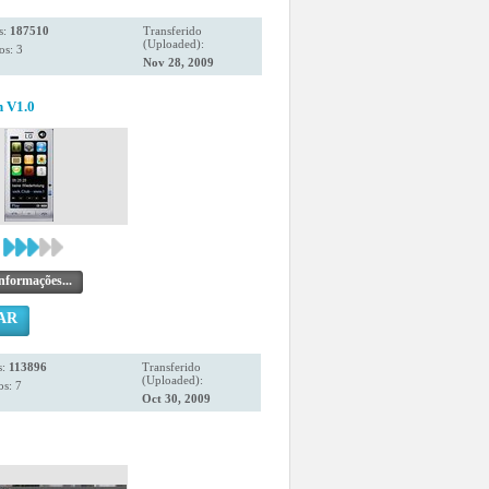
s:
187510
Transferido
(Uploaded):
os: 3
Nov 28, 2009
h V1.0
nformações...
AR
s:
113896
Transferido
(Uploaded):
s: 7
Oct 30, 2009