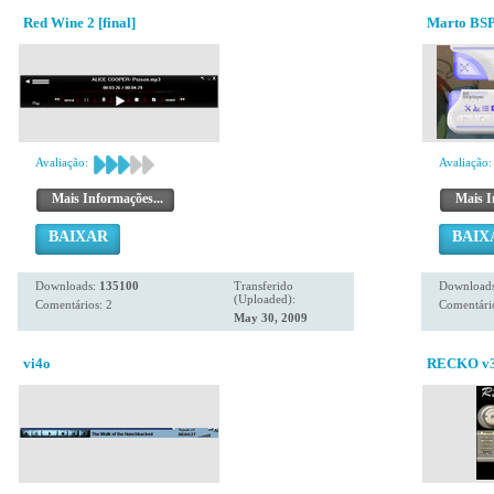
Red Wine 2 [final]
Marto BSP
Avaliação:
Avaliação:
Mais Informações...
Mais I
BAIXAR
BAIX
Downloads:
135100
Transferido
Download
(Uploaded):
Comentários: 2
Comentário
May 30, 2009
vi4o
RECKO v3.