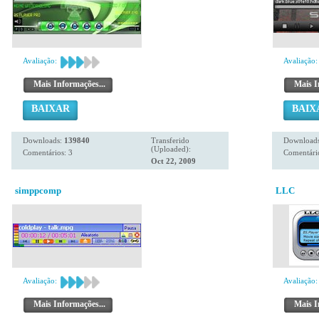
Avaliação:
Avaliação:
Mais Informações...
Mais I
BAIXAR
BAIX
Downloads:
139840
Transferido
Download
(Uploaded):
Comentários: 3
Comentário
Oct 22, 2009
simppcomp
LLC
Avaliação:
Avaliação:
Mais Informações...
Mais I