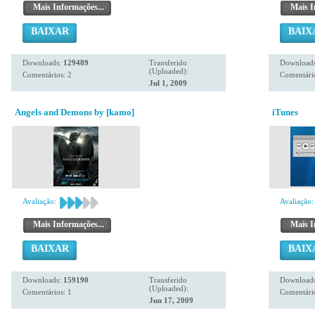
Mais Informações...
Mais I
BAIXAR
BAIX
Downloads:
129489
Transferido
Download
(Uploaded):
Comentários: 2
Comentário
Jul 1, 2009
Angels and Demons by [kamo]
iTunes
Avaliação:
Avaliação:
Mais Informações...
Mais I
BAIXAR
BAIX
Downloads:
159190
Transferido
Download
(Uploaded):
Comentários: 1
Comentário
Jun 17, 2009