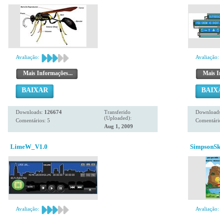
Avaliação:
Avaliação:
Mais Informações...
Mais I
BAIXAR
BAIX
Downloads:
126674
Transferido
Download
(Uploaded):
Comentários: 5
Comentário
Aug 1, 2009
LimeW_V1.0
SimpsonSk
Avaliação:
Avaliação: