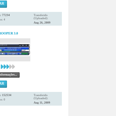
AR
s:
77234
Transferido
(Uploaded):
s: 4
Aug 26, 2009
OOPER 3.0
nformações...
AR
s:
152534
Transferido
(Uploaded):
s: 0
Aug 11, 2009