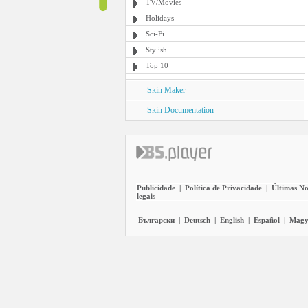
TV/Movies
Holidays
Sci-Fi
Stylish
Top 10
Skin Maker
Skin Documentation
Publicidade
|
Política de Privacidade
|
Últimas No
legais
Български
|
Deutsch
|
English
|
Español
|
Magy