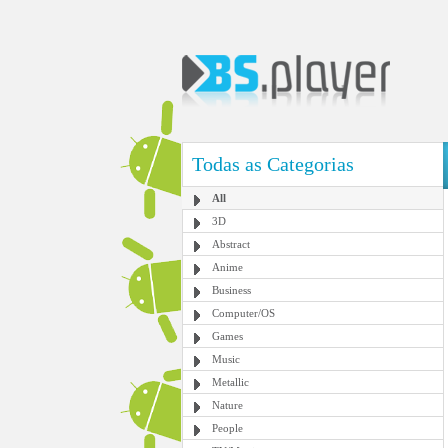
Todas as Categorias
All
3D
Abstract
Anime
Business
Computer/OS
Games
Music
Metallic
Nature
People