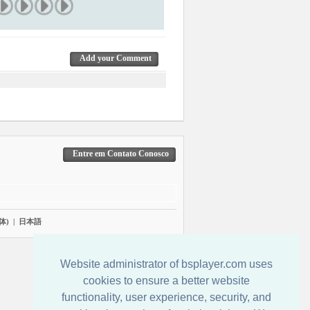
Add your Comment
Entre em Contato Conosco
体)
|
日本語
Website administrator of bsplayer.com uses
cookies to ensure a better website
functionality, user experience, security, and