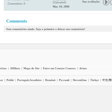
Sua avaliação:
(Uploaded):
Comentários: 0
May 10, 2006
Comments
Sem comentários ainda. Seja o primeiro a deixar seu comentário!
tícias
|
Affiliate
|
Mapa do Site
|
Entre em Contato Conosco
|
Avisos
ar
|
Polski
|
Português brasileiro
|
Română
|
Pyccĸий
|
Slovenščina
|
Türkçe
|
中文(简