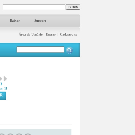
Baixar
Support
Área do Usuário - Entrar
|
Cadastre-se
3
os:
11
R