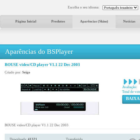
Escolha o seu idioma:
Página Inicial
Produtos
Aparências (Skins)
Notícias
Aparências do BSPlayer
BOUSE video/CD player V1.1 22 Dec 2003
Criado por:
Seigo
Avaliação:
Total de vot
BAIXA
BOUSE video/CD player V1.1 22 Dec 2003
Downloads:
41321
Transferido