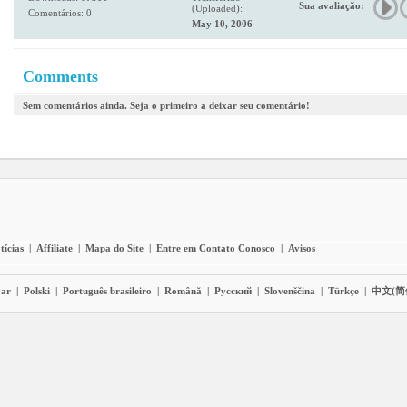
Sua avaliação:
(Uploaded):
Comentários: 0
May 10, 2006
Comments
Sem comentários ainda. Seja o primeiro a deixar seu comentário!
tícias
|
Affiliate
|
Mapa do Site
|
Entre em Contato Conosco
|
Avisos
ar
|
Polski
|
Português brasileiro
|
Română
|
Pyccĸий
|
Slovenščina
|
Türkçe
|
中文(简