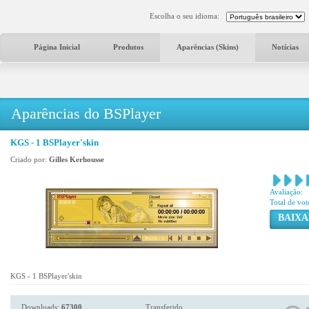
Escolha o seu idioma:
Página Inicial
Produtos
Aparências (Skins)
Notícias
Aparências do BSPlayer
KGS - 1 BSPlayer'skin
Criado por:
Gilles Kerhousse
Avaliação:
Total de vot
BAIXA
KGS - 1 BSPlayer'skin
Downloads:
67300
Transferido