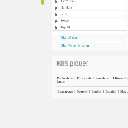
TV/Movies
Holidays
Sci-Fi
Stylish
Top 10
Skin Maker
Skin Documentation
Publicidade
|
Política de Privacidade
|
Últimas No
legais
Български
|
Deutsch
|
English
|
Español
|
Magy