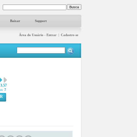
Baixar
Support
Área do Usuário - Entrar
|
Cadastre-se
3.57
os:
7
R