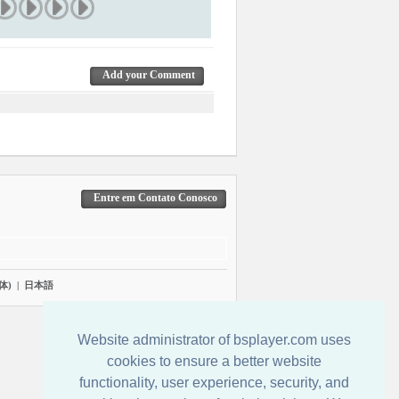
Add your Comment
Entre em Contato Conosco
体)
|
日本語
Website administrator of bsplayer.com uses
cookies to ensure a better website
functionality, user experience, security, and