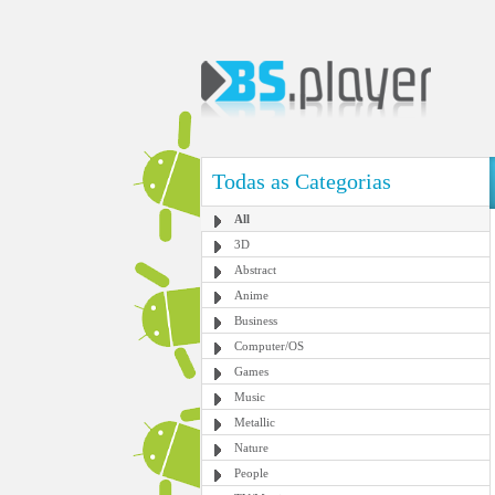
Todas as Categorias
All
3D
Abstract
Anime
Business
Computer/OS
Games
Music
Metallic
Nature
People