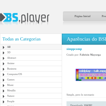
Página Inicial
Pro
Aparências do BS
Todas as Categorias
All
simppcomp
3D
Criado por:
Fabricio Mayorga
Abstract
Anime
Business
Computer/OS
Games
Music
Metallic
Simple, pero lo necesario
Nature
People
Downloads:
116282