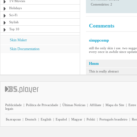
TV/Movies
Comentários: 2
Holidays
Sci-Fi
Stylish
Comments
Top 10
Skin Maker
simppcomp
still the only skin i use. two sug
Skin Documentation
every once in awhile since updati
Hmm
This is really abstract
Publicidade
|
Política de Privacidade
|
Últimas Notícias
|
Affiliate
|
Mapa do Site
|
Entre
legais
Български
|
Deutsch
|
English
|
Español
|
Magyar
|
Polski
|
Português brasileiro
|
Ro