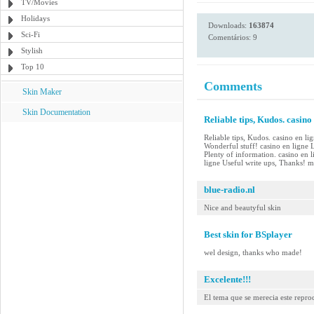
TV/Movies
Holidays
Downloads:
163874
Sci-Fi
Comentários: 9
Stylish
Top 10
Comments
Skin Maker
Skin Documentation
Reliable tips, Kudos. casino
Reliable tips, Kudos. casino en li
Wonderful stuff! casino en ligne
Plenty of information. casino en l
ligne Useful write ups, Thanks! me
blue-radio.nl
Nice and beautyful skin
Best skin for BSplayer
wel design, thanks who made!
Excelente!!!
El tema que se merecia este repr