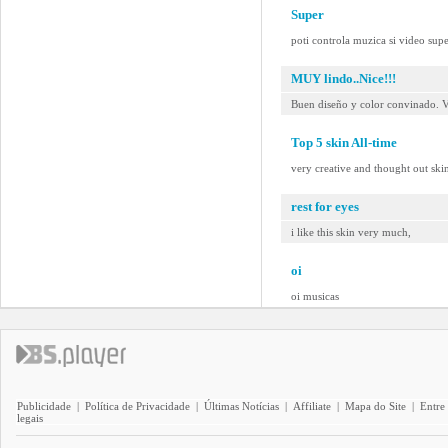
Super
poti controla muzica si video sup
MUY lindo..Nice!!!
Buen diseño y color convinado. V
Top 5 skin All-time
very creative and thought out sk
rest for eyes
i like this skin very much,
oi
oi musicas
Publicidade
|
Política de Privacidade
|
Últimas Notícias
|
Affiliate
|
Mapa do Site
|
Entre
legais