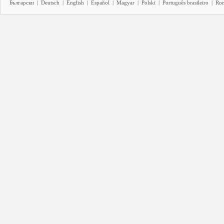
Български
|
Deutsch
|
English
|
Español
|
Magyar
|
Polski
|
Português brasileiro
|
Ro