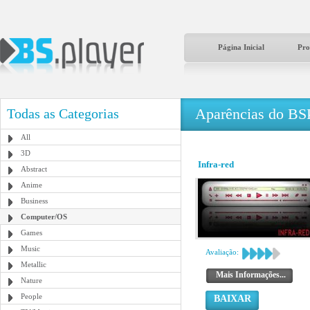
Página Inicial
Pro
Aparências do BS
Todas as Categorias
All
3D
Infra-red
Abstract
Anime
Business
Computer/OS
Games
Music
Avaliação:
Metallic
Mais Informações...
Nature
People
BAIXAR