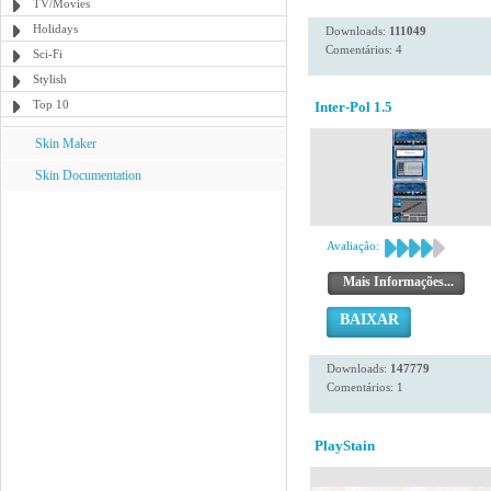
TV/Movies
Holidays
Downloads:
111049
Comentários: 4
Sci-Fi
Stylish
Top 10
Inter-Pol 1.5
Skin Maker
Skin Documentation
Avaliação:
Mais Informações...
BAIXAR
Downloads:
147779
Comentários: 1
PlayStain