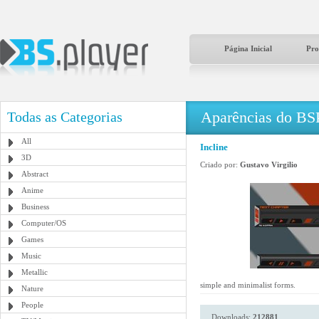
Página Inicial
Pro
Aparências do BS
Todas as Categorias
All
Incline
3D
Criado por:
Gustavo Virgilio
Abstract
Anime
Business
Computer/OS
Games
Music
Metallic
simple and minimalist forms.
Nature
People
Downloads:
212881