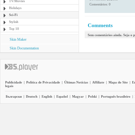
TV/Movies
Comentários: 0
Holidays
Sci-Fi
Stylish
Comments
Top 10
Sem comentários ainda. Seja o p
Skin Maker
Skin Documentation
Publicidade
|
Política de Privacidade
|
Últimas Notícias
|
Affiliate
|
Mapa do Site
|
E
legais
Български
|
Deutsch
|
English
|
Español
|
Magyar
|
Polski
|
Português brasileiro
|