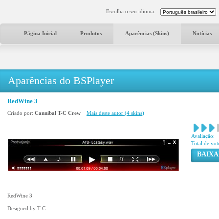
Escolha o seu idioma:
Página Inicial
Produtos
Aparências (Skins)
Notícias
Aparências do BSPlayer
RedWine 3
Criado por:
Cannibal T-C Crew
Mais deste autor (4 skins)
Avaliação:
Total de vot
BAIXA
RedWine 3
Designed by T-C