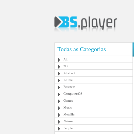
Todas as Categorias
All
3D
Abstract
Anime
Business
Computer/OS
Games
Music
Metallic
Nature
People