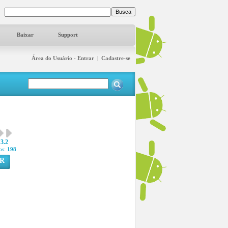
Baixar
Support
Área do Usuário - Entrar
|
Cadastre-se
3.2
os:
198
R