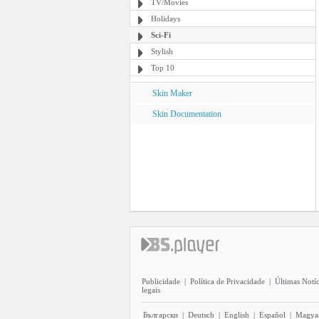
TV/Movies
Holidays
Sci-Fi
Stylish
Top 10
Skin Maker
Skin Documentation
Publicidade
|
Política de Privacidade
|
Últimas Notíc
legais
Български
|
Deutsch
|
English
|
Español
|
Magya