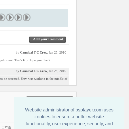
Add your Comment
by
Cannibal T-C Crew
, Jan 25, 2010
ed or not. That's it :) Hope you like it
by
Cannibal T-C Crew
, Jan 25, 2010
n to be accepted. Srry, was working in the middle of
Entre em Contato Conosco
Website administrator of bsplayer.com uses
cookies to ensure a better website
functionality, user experience, security, and
|
日本語