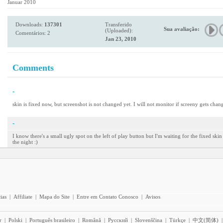
Januar 2010
Downloads:
137301
Transferido
Sua avaliação:
(Uploaded):
Comentários: 2
Jan 23, 2010
Comments
-
skin is fixed now, but screenshot is not changed yet. I will not monitor if screeny gets chang
-
I know there's a small ugly spot on the left of play button but I'm waiting for the fixed ski
the night :)
ias
|
Affiliate
|
Mapa do Site
|
Entre em Contato Conosco
|
Avisos
r
|
Polski
|
Português brasileiro
|
Română
|
Pyccĸий
|
Slovenščina
|
Türkçe
|
中文(简体)