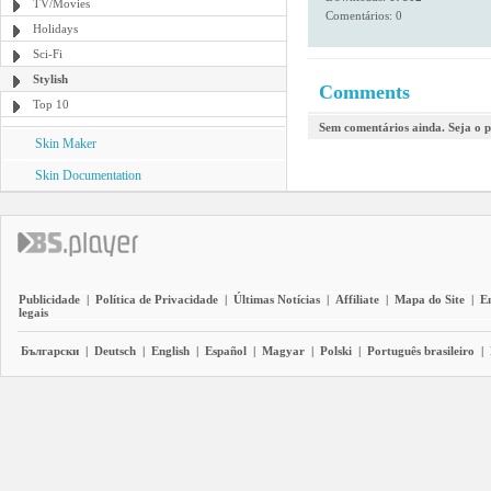
TV/Movies
Comentários: 0
Holidays
Sci-Fi
Stylish
Comments
Top 10
Sem comentários ainda. Seja o p
Skin Maker
Skin Documentation
Publicidade
|
Política de Privacidade
|
Últimas Notícias
|
Affiliate
|
Mapa do Site
|
E
legais
Български
|
Deutsch
|
English
|
Español
|
Magyar
|
Polski
|
Português brasileiro
|