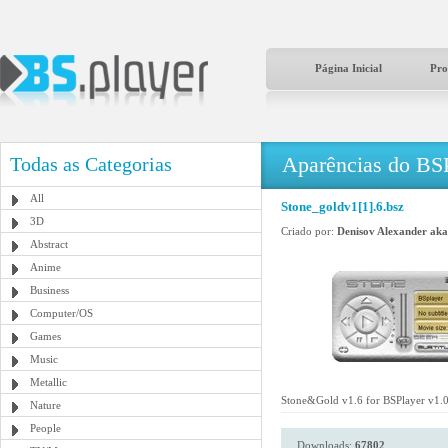
Página Inicial
Pro
Aparências do BS
Todas as Categorias
All
Stone_goldv1[1].6.bsz
3D
Criado por:
Denisov Alexander aka
Abstract
Anime
Business
Computer/OS
Games
Music
Metallic
Stone&Gold v1.6 for BSPlayer v1.00
Nature
People
Downloads:
67802