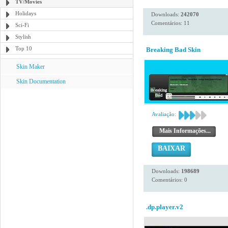
TV/Movies
Holidays
Downloads:
242070
Comentários: 11
Sci-Fi
Stylish
Top 10
Breaking Bad Skin
Skin Maker
Skin Documentation
Avaliação:
Mais Informações...
BAIXAR
Downloads:
198689
Comentários: 0
.dp.player.v2