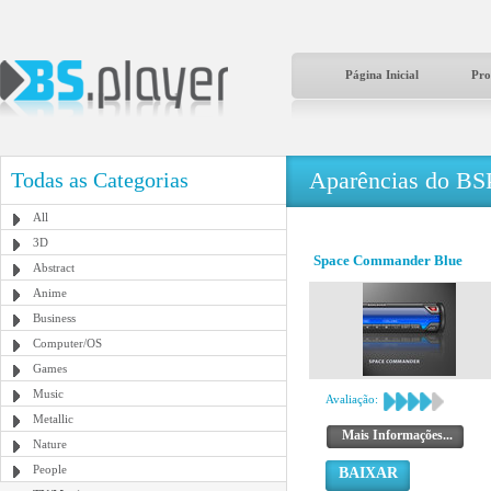
Página Inicial
Pro
Aparências do BS
Todas as Categorias
All
3D
Space Commander Blue
Abstract
Anime
Business
Computer/OS
Games
Music
Avaliação:
Metallic
Mais Informações...
Nature
People
BAIXAR