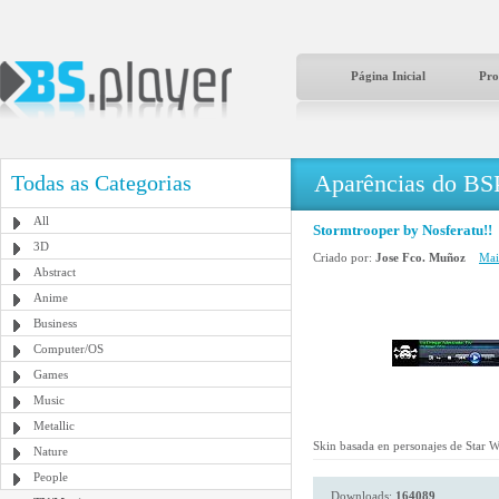
Página Inicial
Pro
Aparências do BS
Todas as Categorias
All
Stormtrooper by Nosferatu!!
3D
Criado por:
Jose Fco. Muñoz
Mai
Abstract
Anime
Business
Computer/OS
Games
Music
Metallic
Skin basada en personajes de Star Wa
Nature
People
Downloads:
164089