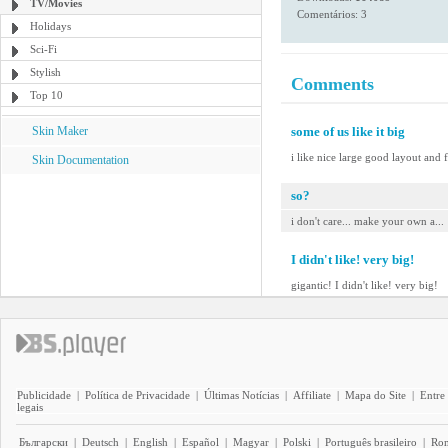
TV/Movies
Comentários: 3
Holidays
Sci-Fi
Stylish
Comments
Top 10
Skin Maker
some of us like it big
i like nice large good layout and 
Skin Documentation
so?
i don't care... make your own a...
I didn't like! very big!
gigantic! I didn't like! very big!
Publicidade
|
Política de Privacidade
|
Últimas Notícias
|
Affiliate
|
Mapa do Site
|
Entre
legais
Български
|
Deutsch
|
English
|
Español
|
Magyar
|
Polski
|
Português brasileiro
|
Ro