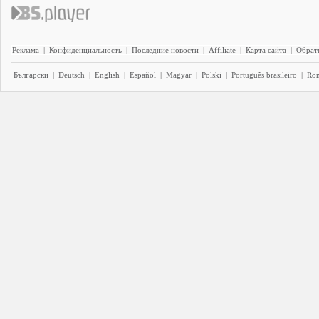
Реклама
|
Конфиденциальность
|
Последние новости
|
Affiliate
|
Карта сайта
|
Обратн
Български
|
Deutsch
|
English
|
Español
|
Magyar
|
Polski
|
Português brasileiro
|
Ro