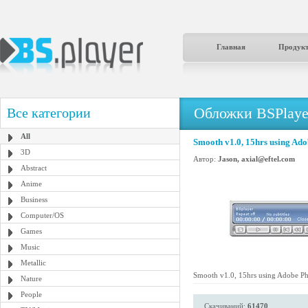
Главная
Продук
Обложки BSPlaye
Все категории
All
Smooth v1.0, 15hrs using Ad
3D
Автор:
Jason, axial@eftel.com
Abstract
Anime
Business
Computer/OS
Games
Music
Metallic
Smooth v1.0, 15hrs using Adobe P
Nature
People
Скачиваний:
61470