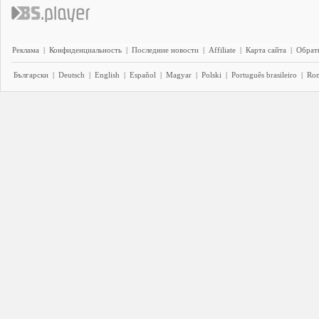
Реклама
|
Конфиденциальность
|
Последние новости
|
Affiliate
|
Карта сайта
|
Обратн
Български
|
Deutsch
|
English
|
Español
|
Magyar
|
Polski
|
Português brasileiro
|
Ro