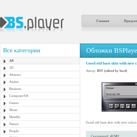
Главная
Продук
Обложки BSPlaye
Все категории
All
Good old base skin with new 
3D
Автор:
BST (edited by bscd)
Abstract
Anime
Business
Computer/OS
Games
Music
Metallic
Good old base skin with new colors
Nature
People
Скачиваний:
41382