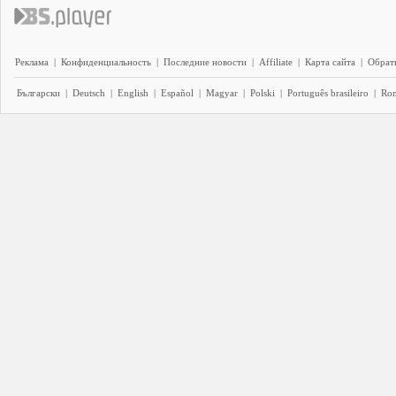
Реклама
|
Конфиденциальность
|
Последние новости
|
Affiliate
|
Карта сайта
|
Обратн
Български
|
Deutsch
|
English
|
Español
|
Magyar
|
Polski
|
Português brasileiro
|
Ro