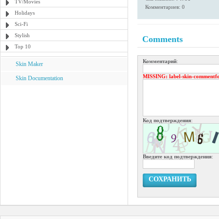
TV/Movies
Комментариев: 0
Holidays
Sci-Fi
Stylish
Comments
Top 10
Комментарий
:
Skin Maker
MISSING
: label-skin-commentf
Skin Documentation
Код подтверждения
:
Введите код подтверждения
:
СОХРАНИТЬ