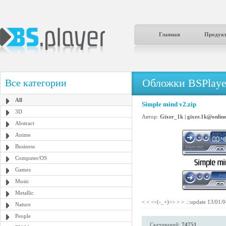
Главная
Продук
Обложки BSPlaye
Все категории
All
Simple mind v2.zip
3D
Автор:
Gixer_1k | gixer.1k@online
Abstract
Anime
Business
Computer/OS
Games
Music
Metallic
< < <<(-_+)>> > > .::update 13/01/0
Nature
People
Скачиваний:
74751