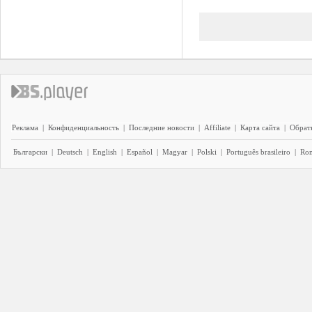
Реклама
|
Конфиденциальность
|
Последние новости
|
Affiliate
|
Карта сайта
|
Обратн
Български
|
Deutsch
|
English
|
Español
|
Magyar
|
Polski
|
Português brasileiro
|
Ro