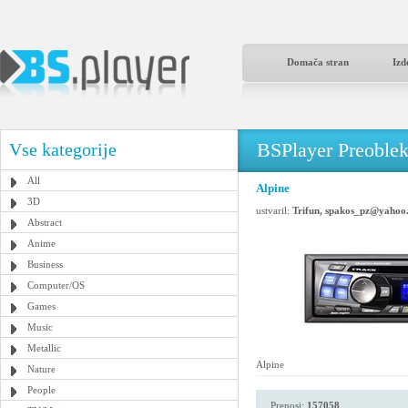
Domača stran
Izd
BSPlayer Preoble
Vse kategorije
All
Alpine
3D
ustvaril:
Trifun, spakos_pz@yahoo
Abstract
Anime
Business
Computer/OS
Games
Music
Metallic
Alpine
Nature
People
Prenosi:
157058