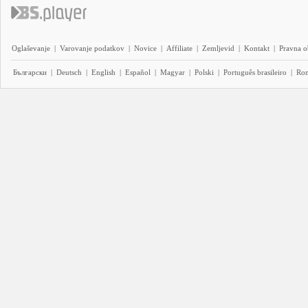
Oglaševanje
|
Varovanje podatkov
|
Novice
|
Affiliate
|
Zemljevid
|
Kontakt
|
Pravna o
Български
|
Deutsch
|
English
|
Español
|
Magyar
|
Polski
|
Português brasileiro
|
Ro