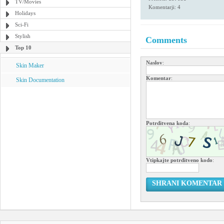
TV/Movies
Komentarji: 4
Holidays
Sci-Fi
Stylish
Comments
Top 10
Naslov
:
Skin Maker
Komentar
:
Skin Documentation
Potrditvena koda
:
Vtipkajte potrditveno kodo
:
SHRANI KOMENTAR