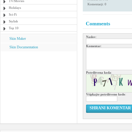
TV/Movies
Komentarji: 0
Holidays
Sci-Fi
Stylish
Comments
Top 10
Naslov
:
Skin Maker
Komentar
:
Skin Documentation
Potrditvena koda
:
Vtipkajte potrditveno kodo
:
SHRANI KOMENTAR