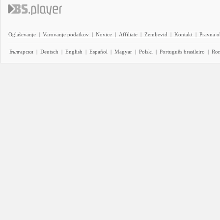
Oglaševanje
|
Varovanje podatkov
|
Novice
|
Affiliate
|
Zemljevid
|
Kontakt
|
Pravna o
Български
|
Deutsch
|
English
|
Español
|
Magyar
|
Polski
|
Português brasileiro
|
Ro