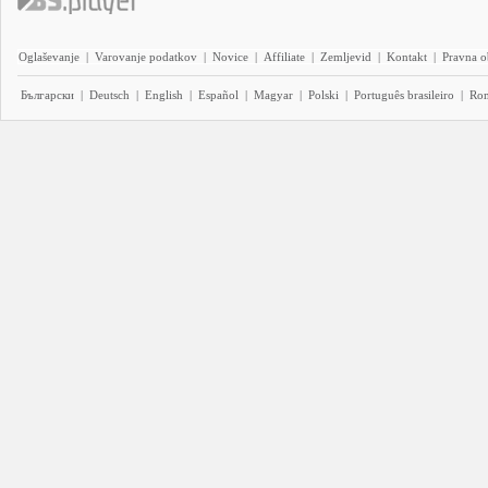
Oglaševanje
|
Varovanje podatkov
|
Novice
|
Affiliate
|
Zemljevid
|
Kontakt
|
Pravna o
Български
|
Deutsch
|
English
|
Español
|
Magyar
|
Polski
|
Português brasileiro
|
Ro