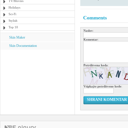
TV/Movies
Holidays
Sci-Fi
Comments
Stylish
Top 10
Naslov
:
Skin Maker
Komentar
:
Skin Documentation
Potrditvena koda
:
Vtipkajte potrditveno kodo
:
SHRANI KOMENTAR