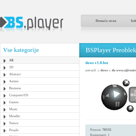
Domača stran
Izd
BSPlayer Preoble
Vse kategorije
All
dows v1.0.bsz
3D
ustvaril:
.: dows :. do.www.s@cent
Abstract
Anime
Business
Computer/OS
Games
Music
Metallic
Nature
Prenosi:
70535
People
Komentarji: 1