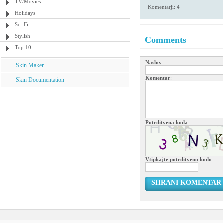
TV/Movies
Komentarji: 4
Holidays
Sci-Fi
Stylish
Comments
Top 10
Naslov
:
Skin Maker
Komentar
:
Skin Documentation
Potrditvena koda
:
Vtipkajte potrditveno kodo
:
SHRANI KOMENTAR