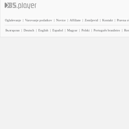
Oglaševanje
|
Varovanje podatkov
|
Novice
|
Affiliate
|
Zemljevid
|
Kontakt
|
Pravna o
Български
|
Deutsch
|
English
|
Español
|
Magyar
|
Polski
|
Português brasileiro
|
Ro