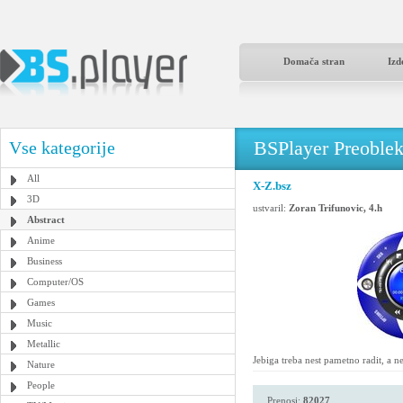
Domača stran
Izd
BSPlayer Preoble
Vse kategorije
All
X-Z.bsz
3D
ustvaril:
Zoran Trifunovic, 4.h
Abstract
Anime
Business
Computer/OS
Games
Music
Metallic
Jebiga treba nest pametno radit, a ne
Nature
People
Prenosi:
82027