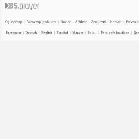
Oglaševanje
|
Varovanje podatkov
|
Novice
|
Affiliate
|
Zemljevid
|
Kontakt
|
Pravna o
Български
|
Deutsch
|
English
|
Español
|
Magyar
|
Polski
|
Português brasileiro
|
Ro