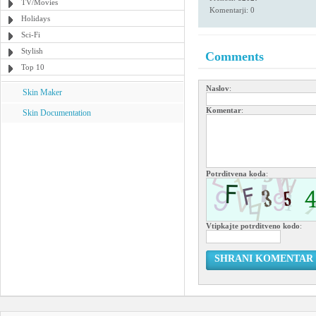
TV/Movies
Komentarji: 0
Holidays
Sci-Fi
Stylish
Comments
Top 10
Naslov
:
Skin Maker
Komentar
:
Skin Documentation
Potrditvena koda
:
Vtipkajte potrditveno kodo
:
SHRANI KOMENTAR