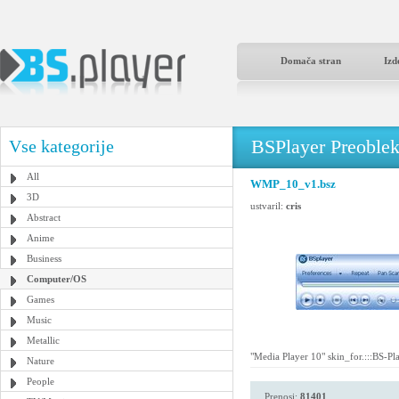
Domača stran
Izd
BSPlayer Preoble
Vse kategorije
All
WMP_10_v1.bsz
3D
ustvaril:
cris
Abstract
Anime
Business
Computer/OS
Games
Music
Metallic
"Media Player 10" skin_for.:::BS-Pla
Nature
People
Prenosi:
81401