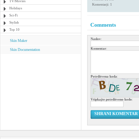
TV/Movies
Komentarji: 1
Holidays
Sci-Fi
Stylish
Comments
Top 10
Naslov
:
Skin Maker
Komentar
:
Skin Documentation
Potrditvena koda
:
Vtipkajte potrditveno kodo
:
SHRANI KOMENTAR