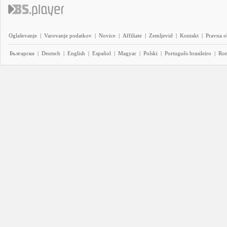
Oglaševanje
|
Varovanje podatkov
|
Novice
|
Affiliate
|
Zemljevid
|
Kontakt
|
Pravna o
Български
|
Deutsch
|
English
|
Español
|
Magyar
|
Polski
|
Português brasileiro
|
Ro