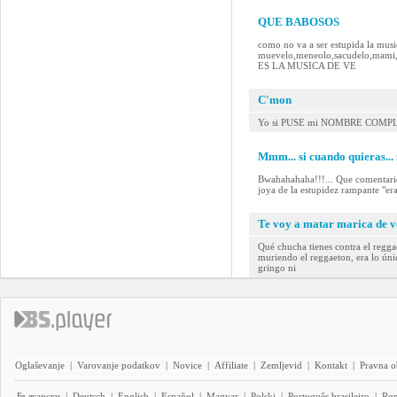
QUE BABOSOS
como no va a ser estupida la music
muevelo,meneolo,sacudelo,mam
ES LA MUSICA DE VE
C'mon
Yo si PUSE mi NOMBRE COMPL
Mmm... si cuando quieras... 
Bwahahahaha!!!... Que comentario 
joya de la estupidez rampante "er
Te voy a matar marica de 
Qué chucha tienes contra el regg
muriendo el reggaeton, era lo úni
gringo ni
Oglaševanje
|
Varovanje podatkov
|
Novice
|
Affiliate
|
Zemljevid
|
Kontakt
|
Pravna o
Български
|
Deutsch
|
English
|
Español
|
Magyar
|
Polski
|
Português brasileiro
|
Ro