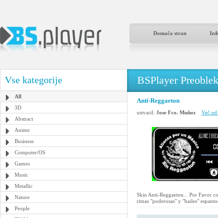
Domača stran
Izd
BSPlayer Preoble
Vse kategorije
All
Anti-Reggaeton
3D
ustvaril:
Jose Fco. Muñoz
Več od 
Abstract
Anime
Business
Computer/OS
Games
Music
Metallic
Skin Anti-Reggaeton... Por Favor c
Nature
rimas "poderosas" y "bailes" espant
People