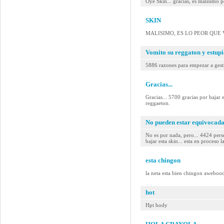
Oye Skin... gracias, es malisimo p
SKIN
MALISIMO, ES LO PEOR QUE V
Vomito su reggaton y estup
5886 razones para empezar a gestio
Gracias...
Gracias... 5700 gracias por b
reggaeton.
No pueden estar equivocadas
No es por nada, pero... 4424 pe
bajar esta skin... esta en proceso l
esta chingon
la neta esta bien chingon aweboo
hot
Hpt body