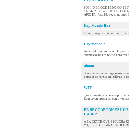
HOLA CRAYOLA
POS NO SE QUE PEDO CON ESTE MAN
UN SKIN con el SIMBOLO DE
APESTA! Jose Muñoz si quieres 
Hey Mando-lina!!
Si los perr@s estan ladrando... mue
Hey mando!!
Aclarando no conozco a la persona
cuantas skins has hecho para este 
uhmm
fuera del tema del reggaeton, tu 
dejan subir temas tan piñatas, q p
WTF
Que comentario mas estupido el R
Reggaeton apesta asi como todos s
EL REGGAETON ES LO 
HABER
A LA GENTE QUE ESCUCHA E
Y QUE ES ORIGINARIA DEL R