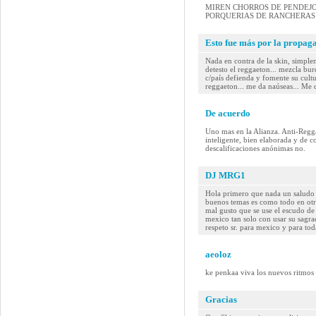
MIREN CHORROS DE PENDEJOS
PORQUERIAS DE RANCHERAS 
Esto fue más por la propaga
Nada en contra de la skin, simple
detesto el reggaeton... mezcla bur
c/país defienda y fomente su cultu
reggaeton... me da naúseas... Me 
De acuerdo
Uno mas en la Alianza. Anti-Regga
inteligente, bien elaborada y de c
descalificaciones anónimas no.
DJ MRG1
Hola primero que nada un saludo 
buenos temas es como todo en otr
mal gusto que se use el escudo d
mexico tan solo con usar su sagr
respeto sr. para mexico y para to
aeoloz
ke penkaa viva los nuevos ritmos y
Gracias