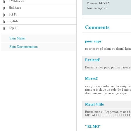
TV/Movies
Prenosi:
147792
Holidays
Komentarji: 26
Sci-Fi
Stylish
Comments
Top 10
Skin Maker
poor copy
Skin Documentation
poor copy of askin by daniel kanas
ExelentE
Buena la idea pero podias hacer 
MaresC
es toy de acuerdo con mi amigo a
ritmo q incluye un solo de 1 minu
discriminando a las mujeres pero 
Metal 4 life
Buena man el Reggeaton es una ba
METALLLLLLLLLLLLLLLLLLLLL!....
''ELMO''